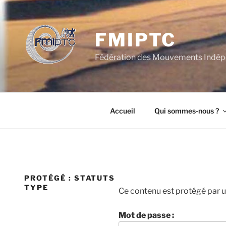
Aller
au
contenu
FMIPTC
principal
Fédération des Mouvements Indépe
Accueil
Qui sommes-nous ?
PROTÉGÉ : STATUTS
TYPE
Ce contenu est protégé par un
Mot de passe :