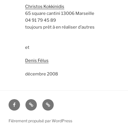
Christos Kokkinidis
65 square cantini 13006 Marseille
04 91 79 45 89
toujours prêt à en réaliser d’autres
et
Denis Félus
décembre 2008
Facebook
E-
Inscription
mail
à
la
Fièrement propulsé par WordPress
newsletter