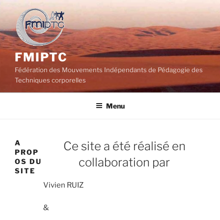
Aller
au
contenu
principal
FMIPTC
Fédération des Mouvements Indépendants de Pédagogie des
Techniques corporelles
Menu
A
Ce site a été réalisé en
PROP
collaboration par
OS DU
SITE
Vivien RUIZ
&