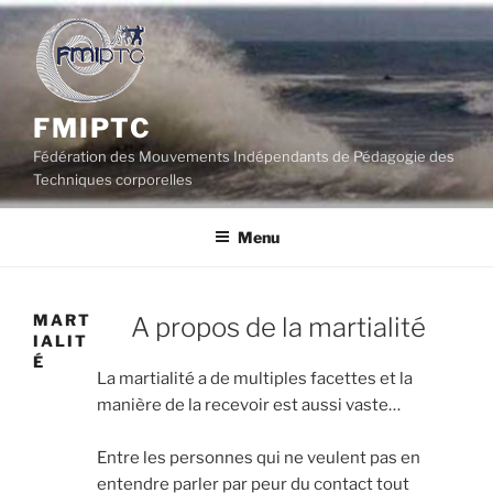
Aller
au
contenu
principal
FMIPTC
Fédération des Mouvements Indépendants de Pédagogie des
Techniques corporelles
Menu
MART
A propos de la martialité
IALIT
É
La martialité a de multiples facettes et la
manière de la recevoir est aussi vaste…
Entre les personnes qui ne veulent pas en
entendre parler par peur du contact tout